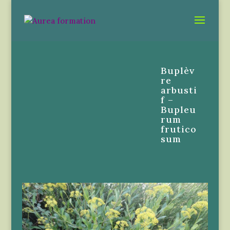
Buplèv
re
arbusti
f –
Bupleu
rum
frutico
sum