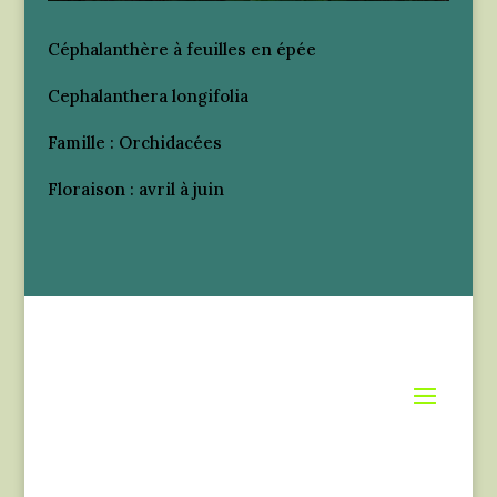
Céphalanthère à feuilles en épée
Cephalanthera longifolia
Famille : Orchidacées
Floraison : avril à juin