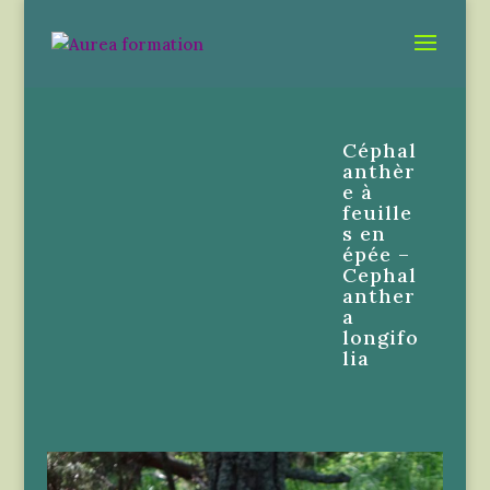
Céphal
anthèr
e à
feuille
s en
épée –
Cephal
anther
a
longifo
lia