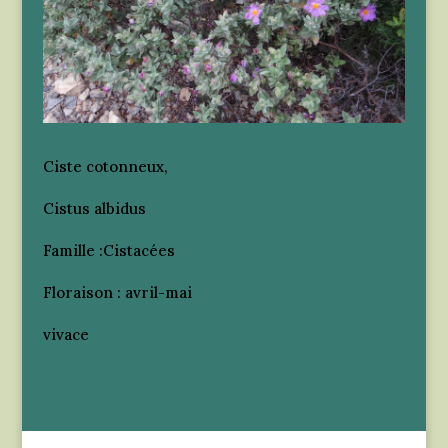
Ciste cotonneux,
Cistus albidus
Famille :Cistacées
Floraison : avril-mai
vivace