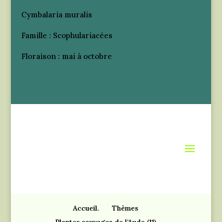
Cymbalaria muralis
Famille : Scophulariacées
Floraison : mai à octobre
Accueil.
Thèmes
Plantes sauvages de l’Aude (11)