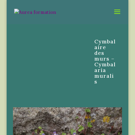
Cymbal
aire
des
murs –
Cymbal
aria
murali
s