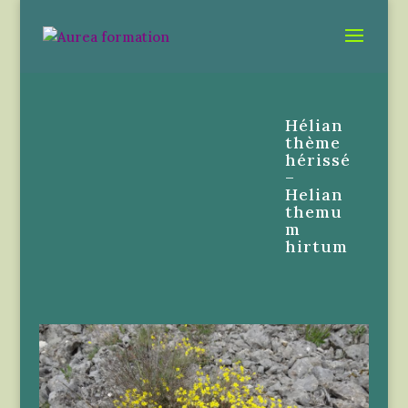
Hélian
thème
hérissé
–
Helian
themu
m
hirtum