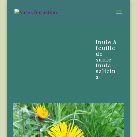
Inule à
feuille
de
saule –
Inula
salicin
a