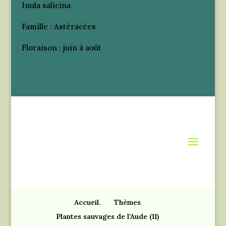
Inula salicina
Famille : Astéracées
Floraison : juin à août
Accueil.
Thèmes
Plantes sauvages de l’Aude (11)