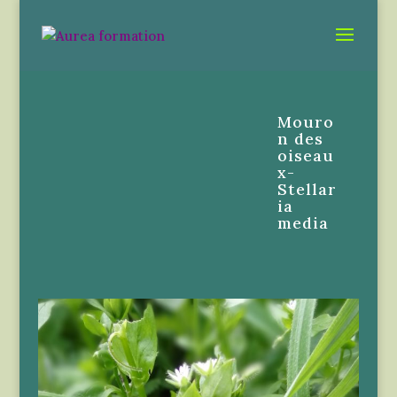
Mouro
n des
oiseau
x-
Stellar
ia
media