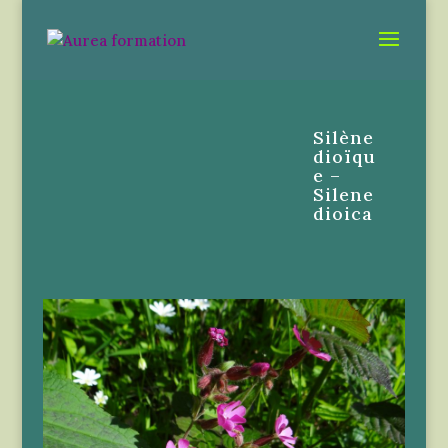
Silène
dioïqu
e –
Silene
dioica