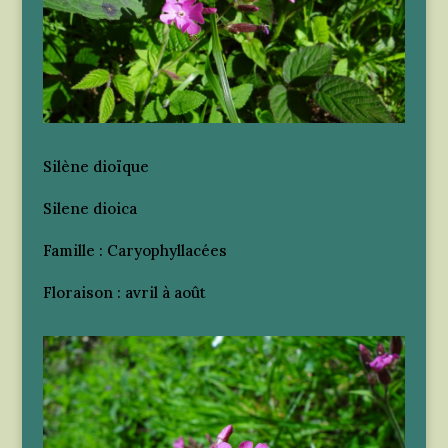
Silène dioïque
Silene dioica
Famille : Caryophyllacées
Floraison : avril à août